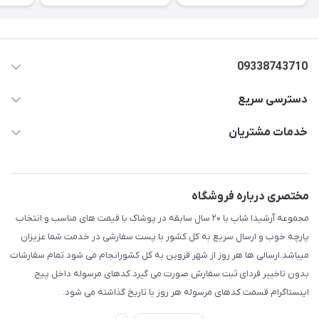
09338743710
دسترسی سریع
aminjamshidi0062@gmail.com
حساب کاربری
خدمات مشتریان
قزوین.خیابان باغ دبیر .نرسیده به آتشنشانی.پوشاک آرشیدا
مجله فروشگاه
قوانین و مقررات
لیست محصولات
حریم خصوصی
مختصری درباره فروشگاه
درباره ما
راهنما
مجموعه آرشیدا شاپ با ۲۰ سال سابقه در پوشاک با قیمت های مناسب و انتخاب
تماس با ما
پارچه خوب و ارسال سریع به کل کشور با پست سفارشی در خدمت شما عزیزان
میباشد.ارسالی ها هر روز از شهر قزوین به کل کشورانجام می شود.تمام سفارشات
بدون تاخییر فردای ثبت سفارش صورت می گیرد.کدهای مرسوله داخل پیج
اینستاگرام قسمت کدهای مرسوله هر روز با تاریخ گذاشته می شود.