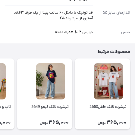
اندازهای سایز ۵۵
قد تونیک با دانتل ۶۰ سانت،پهنا از یک طرف ۴۳،قد
آستین از سرشونه ۴۵
جنس
دورس ۲ نخ همراه دانته
محصولات مرتبط
تیشرت لانگ فلفل2650
تیشرت لانگ لیمو 2649
تاپ و شل
,000
365,000
365,000
تومان
تومان