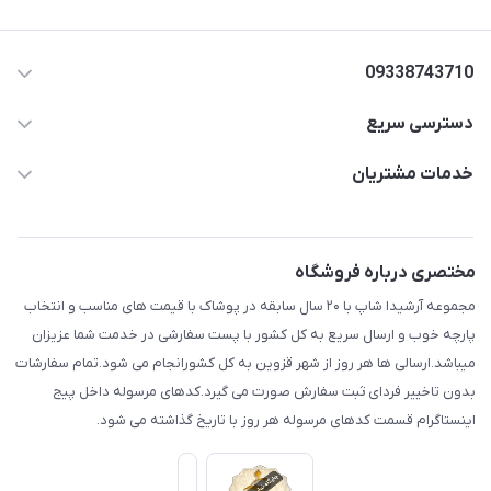
09338743710
دسترسی سریع
aminjamshidi0062@gmail.com
حساب کاربری
خدمات مشتریان
قزوین.خیابان باغ دبیر .نرسیده به آتشنشانی.پوشاک آرشیدا
مجله فروشگاه
قوانین و مقررات
لیست محصولات
حریم خصوصی
مختصری درباره فروشگاه
درباره ما
راهنما
مجموعه آرشیدا شاپ با ۲۰ سال سابقه در پوشاک با قیمت های مناسب و انتخاب
تماس با ما
پارچه خوب و ارسال سریع به کل کشور با پست سفارشی در خدمت شما عزیزان
میباشد.ارسالی ها هر روز از شهر قزوین به کل کشورانجام می شود.تمام سفارشات
بدون تاخییر فردای ثبت سفارش صورت می گیرد.کدهای مرسوله داخل پیج
اینستاگرام قسمت کدهای مرسوله هر روز با تاریخ گذاشته می شود.