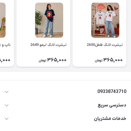
تیشرت لانگ فلفل2650
تیشرت لانگ لیمو 2649
تاپ و شل
,000
365,000
365,000
تومان
تومان
09338743710
دسترسی سریع
aminjamshidi0062@gmail.com
حساب کاربری
خدمات مشتریان
قزوین.خیابان باغ دبیر .نرسیده به آتشنشانی.پوشاک آرشیدا
مجله فروشگاه
قوانین و مقررات