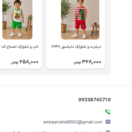
تیشرت و شلوارک دایناسور ۲۶۴۸
تاپ و شلوارک تمساح کد ۲۶۴۷
258,000
328,000
تومان
تومان
09338743710
aminjamshidi0062@gmail.com