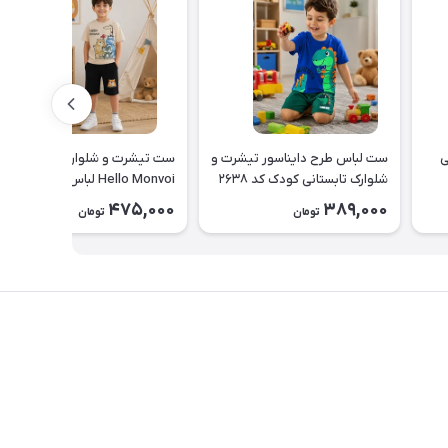
ی
ست لباس طرح دایناسور تیشرت و
ست تیشرت و شلوارک پسرانه
شلوارک تابستانی کودک کد ۲۶۳۸
Hello Monvoi لباس راحتی
بچه‌گانه نخی کد ۲۶۲۹
475,000
389,000
تومان
تومان