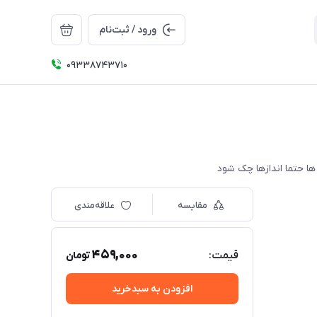
ورود / ثبت‌نام
09338743710
مقایسه
علاقه‌مندی
459,000
قیمت:
تومان
افزودن به سبدخرید