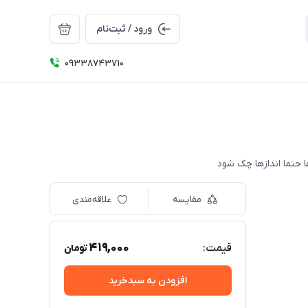
ورود / ثبت‌نام
09338743710
مقایسه
علاقه‌مندی
419,000
قیمت:
تومان
افزودن به سبدخرید