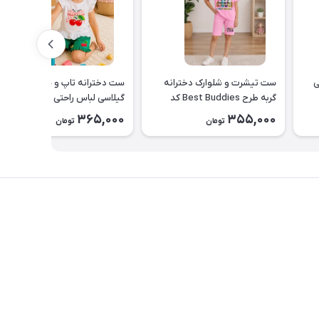
ی
ست تیشرت و شلوارک دخترانه
ست دخترانه تاپ و شلوارک
گربه طرح Best Buddies کد
گیلاسی لباس راحتی دخترانه
۲۶۴۴
کد2643
365,000
355,000
تومان
تومان