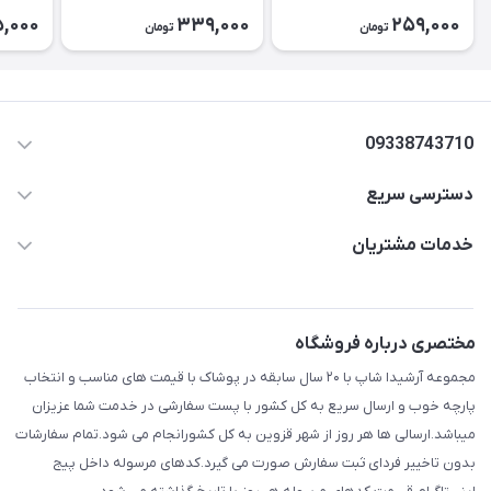
5,000
339,000
259,000
تومان
تومان
09338743710
دسترسی سریع
aminjamshidi0062@gmail.com
حساب کاربری
خدمات مشتریان
قزوین.خیابان باغ دبیر .نرسیده به آتشنشانی.پوشاک آرشیدا
مجله فروشگاه
قوانین و مقررات
لیست محصولات
حریم خصوصی
مختصری درباره فروشگاه
درباره ما
راهنما
مجموعه آرشیدا شاپ با ۲۰ سال سابقه در پوشاک با قیمت های مناسب و انتخاب
تماس با ما
پارچه خوب و ارسال سریع به کل کشور با پست سفارشی در خدمت شما عزیزان
میباشد.ارسالی ها هر روز از شهر قزوین به کل کشورانجام می شود.تمام سفارشات
بدون تاخییر فردای ثبت سفارش صورت می گیرد.کدهای مرسوله داخل پیج