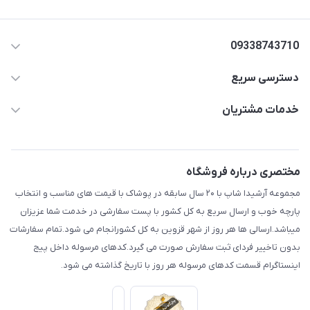
09338743710
دسترسی سریع
aminjamshidi0062@gmail.com
حساب کاربری
خدمات مشتریان
قزوین.خیابان باغ دبیر .نرسیده به آتشنشانی.پوشاک آرشیدا
مجله فروشگاه
قوانین و مقررات
لیست محصولات
حریم خصوصی
مختصری درباره فروشگاه
درباره ما
راهنما
مجموعه آرشیدا شاپ با ۲۰ سال سابقه در پوشاک با قیمت های مناسب و انتخاب
تماس با ما
پارچه خوب و ارسال سریع به کل کشور با پست سفارشی در خدمت شما عزیزان
میباشد.ارسالی ها هر روز از شهر قزوین به کل کشورانجام می شود.تمام سفارشات
بدون تاخییر فردای ثبت سفارش صورت می گیرد.کدهای مرسوله داخل پیج
اینستاگرام قسمت کدهای مرسوله هر روز با تاریخ گذاشته می شود.