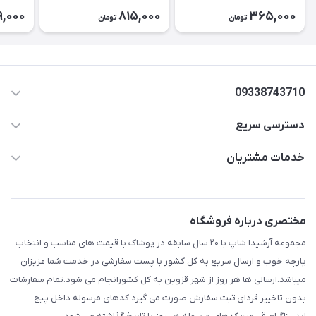
کد2643
9,000
815,000
365,000
تومان
تومان
۲۶۳۹
09338743710
دسترسی سریع
aminjamshidi0062@gmail.com
حساب کاربری
خدمات مشتریان
قزوین.خیابان باغ دبیر .نرسیده به آتشنشانی.پوشاک آرشیدا
مجله فروشگاه
قوانین و مقررات
لیست محصولات
حریم خصوصی
مختصری درباره فروشگاه
درباره ما
راهنما
مجموعه آرشیدا شاپ با ۲۰ سال سابقه در پوشاک با قیمت های مناسب و انتخاب
تماس با ما
پارچه خوب و ارسال سریع به کل کشور با پست سفارشی در خدمت شما عزیزان
میباشد.ارسالی ها هر روز از شهر قزوین به کل کشورانجام می شود.تمام سفارشات
بدون تاخییر فردای ثبت سفارش صورت می گیرد.کدهای مرسوله داخل پیج