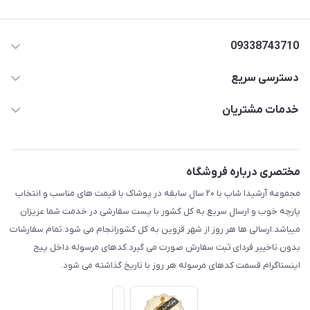
09338743710
دسترسی سریع
aminjamshidi0062@gmail.com
حساب کاربری
خدمات مشتریان
قزوین.خیابان باغ دبیر .نرسیده به آتشنشانی.پوشاک آرشیدا
مجله فروشگاه
قوانین و مقررات
لیست محصولات
حریم خصوصی
مختصری درباره فروشگاه
درباره ما
راهنما
مجموعه آرشیدا شاپ با ۲۰ سال سابقه در پوشاک با قیمت های مناسب و انتخاب
تماس با ما
پارچه خوب و ارسال سریع به کل کشور با پست سفارشی در خدمت شما عزیزان
میباشد.ارسالی ها هر روز از شهر قزوین به کل کشورانجام می شود.تمام سفارشات
بدون تاخییر فردای ثبت سفارش صورت می گیرد.کدهای مرسوله داخل پیج
اینستاگرام قسمت کدهای مرسوله هر روز با تاریخ گذاشته می شود.