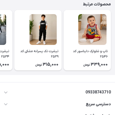
محصولات مرتبط
تاپ و شلوارک دایناسور کد
تیشرت تک پسرانه مشکی کد
تیشرت 
۲۵۳۴
۲۵۳۹
۲۵۴۶
,000
315,000
339,000
تومان
تومان
09338743710
دسترسی سریع
aminjamshidi0062@gmail.com
حساب کاربری