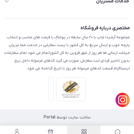
خدمات مشتریان
قزوین.خیابان باغ دبیر .نرسیده به آتشنشانی.پوشاک آرشیدا
مجله فروشگاه
قوانین و مقررات
لیست محصولات
حریم خصوصی
مختصری درباره فروشگاه
درباره ما
راهنما
مجموعه آرشیدا شاپ با ۲۰ سال سابقه در پوشاک با قیمت های مناسب و انتخاب
تماس با ما
پارچه خوب و ارسال سریع به کل کشور با پست سفارشی در خدمت شما عزیزان
میباشد.ارسالی ها هر روز از شهر قزوین به کل کشورانجام می شود.تمام سفارشات
بدون تاخییر فردای ثبت سفارش صورت می گیرد.کدهای مرسوله داخل پیج
اینستاگرام قسمت کدهای مرسوله هر روز با تاریخ گذاشته می شود.
ساخت سایت توسط
Portal