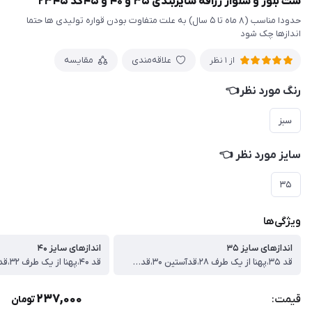
ست بلوز و شلوار زرافه سایزبندی ۳۵ و ۴۰ و ۴۵کد ۲۳۴۵
حدودا مناسب (۸ ماه تا ۵ سال) به علت متفاوت بودن قواره تولیدی ها حتما
اندازها چک شود
علاقه‌مندی
مقایسه
از 1 نظر
رنگ مورد نظر👈
سبز
سایز مورد نظر 👈
۳۵
ویژگی‌ها
اندازهای سایز ۳۵
اندازهای سایز ۴۰
قد ۳۵،پهنا از یک طرف ۲۸،قدآستین ۳۰،قدشلوار ۵۰ سانت
237,000
قیمت:
تومان