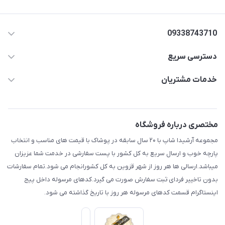
09338743710
دسترسی سریع
aminjamshidi0062@gmail.com
حساب کاربری
خدمات مشتریان
قزوین.خیابان باغ دبیر .نرسیده به آتشنشانی.پوشاک آرشیدا
مجله فروشگاه
قوانین و مقررات
لیست محصولات
حریم خصوصی
مختصری درباره فروشگاه
درباره ما
راهنما
مجموعه آرشیدا شاپ با ۲۰ سال سابقه در پوشاک با قیمت های مناسب و انتخاب
تماس با ما
پارچه خوب و ارسال سریع به کل کشور با پست سفارشی در خدمت شما عزیزان
میباشد.ارسالی ها هر روز از شهر قزوین به کل کشورانجام می شود.تمام سفارشات
بدون تاخییر فردای ثبت سفارش صورت می گیرد.کدهای مرسوله داخل پیج
اینستاگرام قسمت کدهای مرسوله هر روز با تاریخ گذاشته می شود.