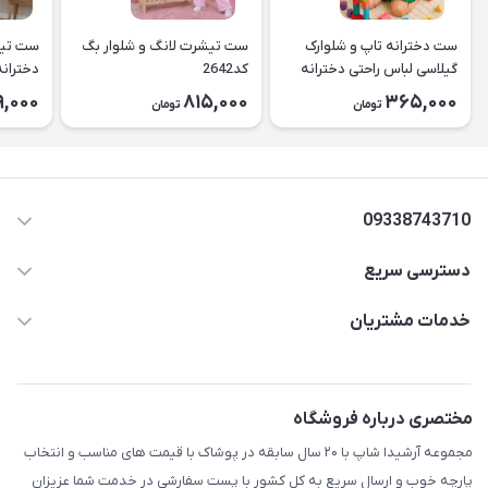
ست دخترانه تاپ و شلوارک
ست تیشرت لانگ و شلوار بگ
ست تیش
گیلاسی لباس راحتی دخترانه
کد2642
کد2643
9,000
815,000
365,000
تومان
تومان
۲۶۳۹
09338743710
دسترسی سریع
aminjamshidi0062@gmail.com
حساب کاربری
خدمات مشتریان
قزوین.خیابان باغ دبیر .نرسیده به آتشنشانی.پوشاک آرشیدا
مجله فروشگاه
قوانین و مقررات
لیست محصولات
حریم خصوصی
مختصری درباره فروشگاه
درباره ما
راهنما
مجموعه آرشیدا شاپ با ۲۰ سال سابقه در پوشاک با قیمت های مناسب و انتخاب
تماس با ما
پارچه خوب و ارسال سریع به کل کشور با پست سفارشی در خدمت شما عزیزان