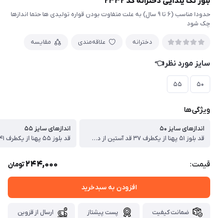
بلوز تک یلدایی دخترانه کد ۲۳۳۲
حدودا مناسب (۶ تا ۹ سال) به علت متفاوت بودن قواره تولیدی ها حتما اندازها
چک شود
دخترانه
علاقه‌مندی
مقایسه
سایز مورد نظر👈
۵۵
۵۰
ویژگی‌ها
اندازهای سایز ۵۰
اندازهای سایز ۵۵
قد بلوز ۵۱ پهنا از یکطرف ۳۷ قد آستین از دوخت سرشانه ۴۳ سانت
244,000
قیمت:
تومان
افزودن به سبدخرید
ضمانت کیفیت
پست پیشتاز
ارسال از قزوین