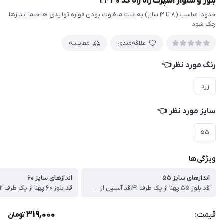
بلوز و شلوار اسپرت راه راه کد ۲۳۳۰
حدودا مناسب (۸ تا ۱۲ سال) به علت متفاوت بودن قواره تولیدی ها حتما اندازها
چک شود
علاقه‌مندی
مقایسه
رنگ مورد نظر👈
زرد
سایز مورد نظر 👈
۵۵
ویژگی‌ها
اندازهای سایز ۵۵
اندازهای سایز ۶۰
قد بلوز ۵۵،پهنا از یک طرف ۴۱،قد آستین از سرشونه۴۸،قد شلوار ۸۳ سانت
319,000
قیمت:
تومان