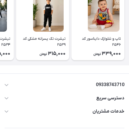
تاپ و شلوارک دایناسور کد
تیشرت تک پسرانه مشکی کد
تیشرت 
۲۵۳۴
۲۵۳۹
۲۵۴۶
,000
315,000
339,000
تومان
تومان
09338743710
دسترسی سریع
aminjamshidi0062@gmail.com
حساب کاربری
خدمات مشتریان
قزوین.خیابان باغ دبیر .نرسیده به آتشنشانی.پوشاک آرشیدا
مجله فروشگاه
قوانین و مقررات