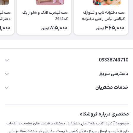
ست دخترانه تاپ و شلوارک
ست تیشرت لانگ و شلوار بگ
ست تیش
گیلاسی لباس راحتی دخترانه
کد2642
کد2643
9,000
815,000
365,000
تومان
تومان
۲۶۳۹
09338743710
دسترسی سریع
aminjamshidi0062@gmail.com
حساب کاربری
خدمات مشتریان
قزوین.خیابان باغ دبیر .نرسیده به آتشنشانی.پوشاک آرشیدا
مجله فروشگاه
قوانین و مقررات
لیست محصولات
حریم خصوصی
مختصری درباره فروشگاه
درباره ما
راهنما
مجموعه آرشیدا شاپ با ۲۰ سال سابقه در پوشاک با قیمت های مناسب و انتخاب
تماس با ما
پارچه خوب و ارسال سریع به کل کشور با پست سفارشی در خدمت شما عزیزان