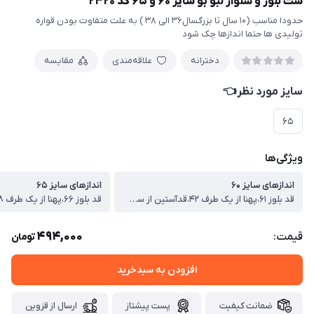
ست بلوز و شلوار لبو بو سایز ۶۰ و ۶۵ کد ۲۳۲۰
حدودا مناسب (۱۰ سال تا بزرگسال۳۶ الی ۳۸ ) به علت متفاوت بودن قواره
تولیدی ها حتما اندازها چک شود
دخترانه
علاقه‌مندی
مقایسه
سایز مورد نظر👈
۶۵
ویژگی‌ها
اندازهای سایز ۶۰
اندازهای سایز ۶۵
قد بلوز ۶۱،پهنا از یک طرف ۴۲،قدآستین از سرشونه ۵۳ قد شلوار ۸۷ سانت
494,000
قیمت:
تومان
افزودن به سبدخرید
ضمانت کیفیت
پست پیشتاز
ارسال از قزوین