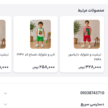
محصولات مرتبط
تیشرت و شلوارک دایناسور
تاپ و شلوارک تمساح کد ۲۶۴۷
تیشرت و 
۲۶۴۸
,000
258,000
328,000
تومان
تومان
09338743710
دسترسی سریع