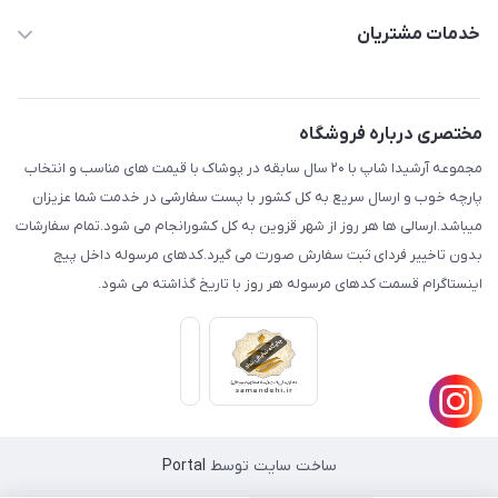
aminjamshidi0062@gmail.com
حساب کاربری
خدمات مشتریان
قزوین.خیابان باغ دبیر .نرسیده به آتشنشانی.پوشاک آرشیدا
مجله فروشگاه
قوانین و مقررات
لیست محصولات
حریم خصوصی
مختصری درباره فروشگاه
درباره ما
راهنما
مجموعه آرشیدا شاپ با ۲۰ سال سابقه در پوشاک با قیمت های مناسب و انتخاب
تماس با ما
پارچه خوب و ارسال سریع به کل کشور با پست سفارشی در خدمت شما عزیزان
میباشد.ارسالی ها هر روز از شهر قزوین به کل کشورانجام می شود.تمام سفارشات
بدون تاخییر فردای ثبت سفارش صورت می گیرد.کدهای مرسوله داخل پیج
اینستاگرام قسمت کدهای مرسوله هر روز با تاریخ گذاشته می شود.
ساخت سایت توسط
Portal