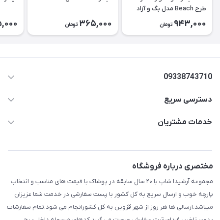
طرح Beach مدل بگ و آزاد
۲۶۵۱
,000
365,000
943,000
تومان
تومان
09338743710
دسترسی سریع
aminjamshidi0062@gmail.com
حساب کاربری
خدمات مشتریان
قزوین.خیابان باغ دبیر .نرسیده به آتشنشانی.پوشاک آرشیدا
مجله فروشگاه
قوانین و مقررات
لیست محصولات
حریم خصوصی
مختصری درباره فروشگاه
درباره ما
راهنما
مجموعه آرشیدا شاپ با ۲۰ سال سابقه در پوشاک با قیمت های مناسب و انتخاب
تماس با ما
پارچه خوب و ارسال سریع به کل کشور با پست سفارشی در خدمت شما عزیزان
میباشد.ارسالی ها هر روز از شهر قزوین به کل کشورانجام می شود.تمام سفارشات
بدون تاخییر فردای ثبت سفارش صورت می گیرد.کدهای مرسوله داخل پیج