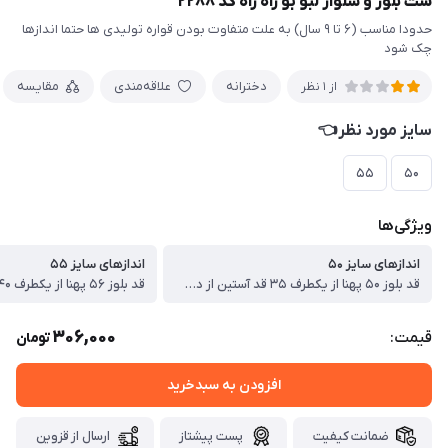
ست بلوز و شلوار لبو بو راه راه کد ۲۲۸۸
حدودا مناسب (۶ تا ۹ سال) به علت متفاوت بودن قواره تولیدی ها حتما اندازها
چک شود
دخترانه
علاقه‌مندی
مقایسه
از 1 نظر
سایز مورد نظر👈
۵۵
۵۰
ویژگی‌ها
اندازهای سایز ۵۰
اندازهای سایز ۵۵
قد بلوز ۵۰ پهنا از یکطرف ۳۵ قد آستین از دوخت سرشانه ۴۳ قد شلوار ۷۲ سانت
306,000
قیمت:
تومان
افزودن به سبدخرید
ضمانت کیفیت
پست پیشتاز
ارسال از قزوین