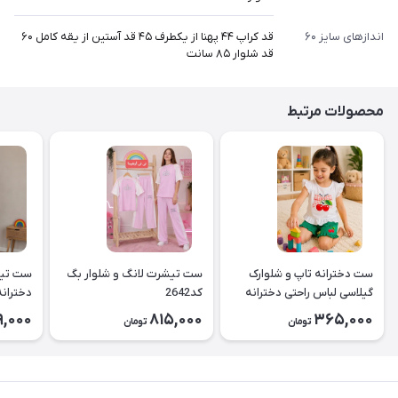
اندازهای سایز ۶۰
قد کراپ ۴۴ پهنا از یکطرف ۴۵ قد آستین از یقه کامل ۶۰
قد شلوار ۸۵ سانت
محصولات مرتبط
ست دخترانه تاپ و شلوارک
ست تیشرت لانگ و شلوار بگ
ست تیش
گیلاسی لباس راحتی دخترانه
کد2642
کد2643
9,000
815,000
365,000
تومان
تومان
۲۶۳۹