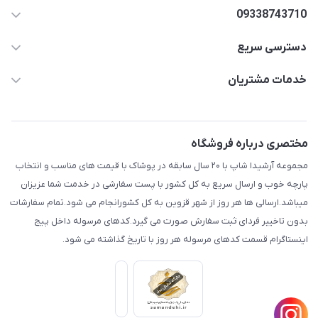
09338743710
دسترسی سریع
aminjamshidi0062@gmail.com
حساب کاربری
خدمات مشتریان
قزوین.خیابان باغ دبیر .نرسیده به آتشنشانی.پوشاک آرشیدا
مجله فروشگاه
قوانین و مقررات
لیست محصولات
حریم خصوصی
مختصری درباره فروشگاه
درباره ما
راهنما
مجموعه آرشیدا شاپ با ۲۰ سال سابقه در پوشاک با قیمت های مناسب و انتخاب
تماس با ما
پارچه خوب و ارسال سریع به کل کشور با پست سفارشی در خدمت شما عزیزان
میباشد.ارسالی ها هر روز از شهر قزوین به کل کشورانجام می شود.تمام سفارشات
بدون تاخییر فردای ثبت سفارش صورت می گیرد.کدهای مرسوله داخل پیج
اینستاگرام قسمت کدهای مرسوله هر روز با تاریخ گذاشته می شود.