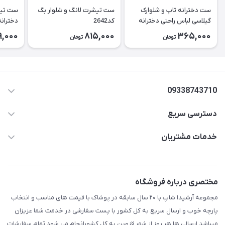
ست دخترانه تاپ و شلوارک
ست تیشرت لانگ و شلوار بگ
ست تیش
گیلاسی لباس راحتی دخترانه
کد2642
کد2643
9,000
815,000
365,000
تومان
تومان
۲۶۳۹
09338743710
دسترسی سریع
aminjamshidi0062@gmail.com
حساب کاربری
خدمات مشتریان
قزوین.خیابان باغ دبیر .نرسیده به آتشنشانی.پوشاک آرشیدا
مجله فروشگاه
قوانین و مقررات
لیست محصولات
حریم خصوصی
مختصری درباره فروشگاه
درباره ما
راهنما
مجموعه آرشیدا شاپ با ۲۰ سال سابقه در پوشاک با قیمت های مناسب و انتخاب
تماس با ما
پارچه خوب و ارسال سریع به کل کشور با پست سفارشی در خدمت شما عزیزان
میباشد.ارسالی ها هر روز از شهر قزوین به کل کشورانجام می شود.تمام سفارشات