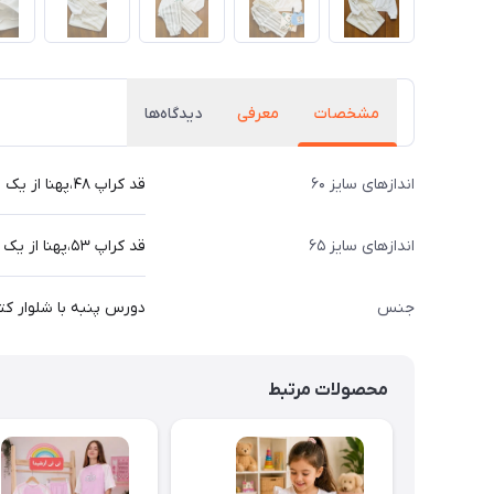
مشخصات
معرفی
دیدگاه‌ها
اندازهای سایز ۶۰
قد کراپ ۴۸،پهنا از یک طرف ۴۵،قدآستین از یقه ۶۳،قدشلوار ۸۶ سانت ،عرض ران از یک طرف۲۸
اندازهای سایز ۶۵
قد کراپ ۵۳،پهنا از یک طرف ۴۷،قد آستین از یقه ۶۹، قدشلوار۹۴ سانت ،عرض ران از یک طرف۳۰
جنس
دورس پنبه با شلوار کتا
محصولات مرتبط