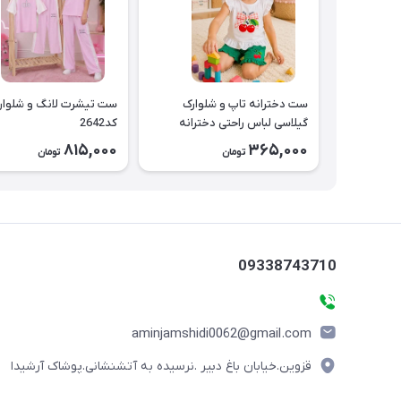
ست دخترانه تاپ و شلوارک
ست تیشرت لانگ و شلوار
گیلاسی لباس راحتی دخترانه
کد2642
کد2643
815,000
365,000
تومان
تومان
09338743710
aminjamshidi0062@gmail.com
قزوین.خیابان باغ دبیر .نرسیده به آتشنشانی.پوشاک آرشیدا