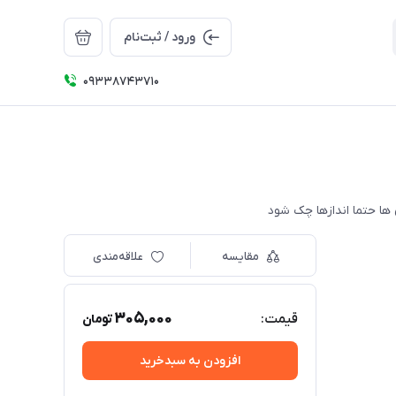
ورود / ثبت‌نام
09338743710
مقایسه
علاقه‌مندی
305,000
قیمت:
تومان
افزودن به سبدخرید