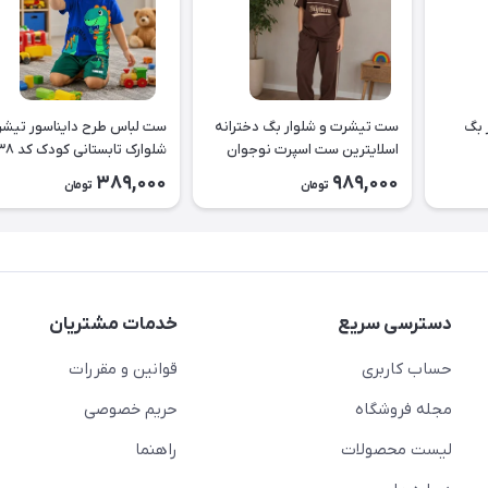
 بگ
ست تیشرت و شلوار بگ دخترانه
ست لباس طرح دا
اسلایترین ست اسپرت نوجوان
شلوارک تابستانی کودک کد ۲۶۳۸
طرح Slytherin کد ۲۶۳۹
389,000
989,000
تومان
تومان
دسترسی سریع
خدمات مشتریان
حساب کاربری
قوانین و مقررات
مجله فروشگاه
حریم خصوصی
لیست محصولات
راهنما