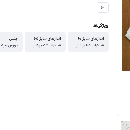
۶۰
ویژگی‌ها
اندازهای سایز ۶۰
اندازهای سایز ۶۵
جنس
قد کراپ ۴۸،پهنا از یک طرف ۴۵،قدآستین از یقه ۶۳،قدشلوار ۸۶ سانت ،عرض ران از یک طرف۲۸
قد کراپ ۵۳،پهنا از یک طرف ۴۷،قد آستین از یقه ۶۹، قدشلوار۹۴ سانت ،عرض ران از یک طرف۳۰