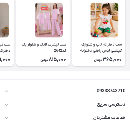
ست دخترانه تاپ و شلوارک
ست تیشرت لانگ و شلوار بگ
ست تیش
گیلاسی لباس راحتی دخترانه
کد2642
کد2643
9,000
815,000
365,000
تومان
تومان
۲۶۳۹
09338743710
دسترسی سریع
aminjamshidi0062@gmail.com
حساب کاربری
خدمات مشتریان
قزوین.خیابان باغ دبیر .نرسیده به آتشنشانی.پوشاک آرشیدا
مجله فروشگاه
قوانین و مقررات