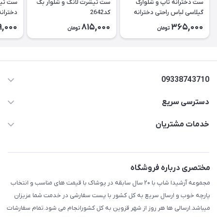
ست دخترانه تاپ و شلوارک
ست تیشرت لانگ و شلوار بگ
ست تیش
گیلاسی لباس راحتی دخترانه
کد2642
کد2643
9,000
815,000
365,000
تومان
تومان
۲۶۳۹
09338743710
دسترسی سریع
aminjamshidi0062@gmail.com
حساب کاربری
خدمات مشتریان
قزوین.خیابان باغ دبیر .نرسیده به آتشنشانی.پوشاک آرشیدا
مجله فروشگاه
قوانین و مقررات
لیست محصولات
حریم خصوصی
مختصری درباره فروشگاه
درباره ما
راهنما
مجموعه آرشیدا شاپ با ۲۰ سال سابقه در پوشاک با قیمت های مناسب و انتخاب
تماس با ما
پارچه خوب و ارسال سریع به کل کشور با پست سفارشی در خدمت شما عزیزان
میباشد.ارسالی ها هر روز از شهر قزوین به کل کشورانجام می شود.تمام سفارشات