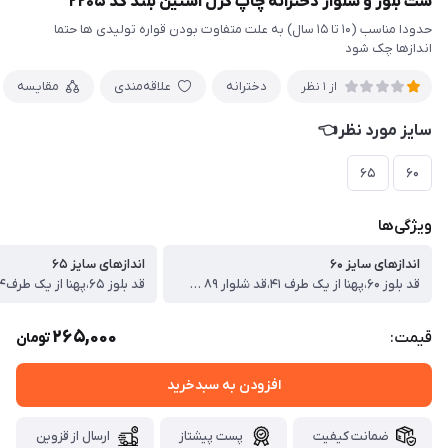
ست بلوز و شلوار دخترانه چاپ گرل آستین بلند کد ۲۲۰۵
حدودا مناسب (۱۰ تا ۱۵ سال) به علت متفاوت بودن قواره تولیدی ها حتما
اندازها چک شود
دخترانه
علاقه‌مندی
مقایسه
از 1 نظر
سایز مورد نظر👈
۶۵
۶۰
ویژگی‌ها
اندازهای سایز ۶۰
اندازهای سایز ۶۵
قد بلوز ۶۰،پهنا از یک طرف ۴۱،قد شلوار ۸۹ سانت
265,000
قیمت:
تومان
افزودن به سبدخرید
ضمانت کیفیت
پست پیشتاز
ارسال از قزوین