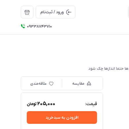
ورود / ثبت‌نام
09338743710
مقایسه
علاقه‌مندی
205,000
قیمت:
تومان
افزودن به سبدخرید