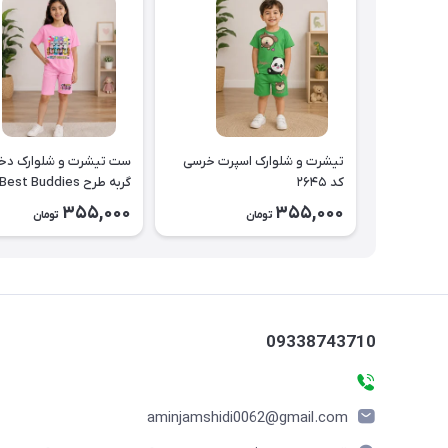
تیشرت و شلوارک اسپرت خرسی
ست تیشرت و شلوارک دخت
کد ۲۶۴۵
۲۶۴۴
355,000
355,000
تومان
تومان
09338743710
aminjamshidi0062@gmail.com