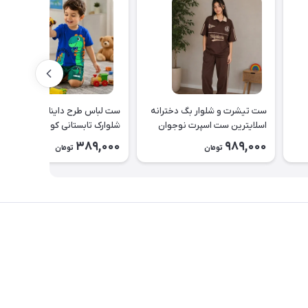
ست تیشرت و شلوار بگ دخترانه
ست لباس طرح دایناسور تیشرت 
اسلایترین ست اسپرت نوجوان
شلوارک تابستانی کودک کد ۲۶۳۸
طرح Slytherin کد ۲۶۳۹
389,000
989,000
تومان
تومان