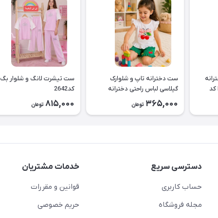
رانه
ست دخترانه تاپ و شلوارک
ست تیشرت لانگ و شلوار بگ
گربه طرح Best Buddies کد
گیلاسی لباس راحتی دخترانه
کد2642
کد2643
815,000
365,000
تومان
تومان
دسترسی سریع
خدمات مشتریان
حساب کاربری
قوانین و مقررات
مجله فروشگاه
حریم خصوصی