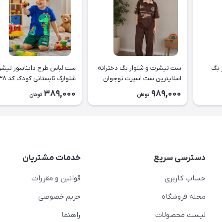
 بگ
ست تیشرت و شلوار بگ دخترانه
ست لباس طرح دا
اسلایترین ست اسپرت نوجوان
شلوارک تابستانی کودک کد ۲۶۳۸
طرح Slytherin کد ۲۶۳۹
389,000
989,000
تومان
تومان
دسترسی سریع
خدمات مشتریان
حساب کاربری
قوانین و مقررات
مجله فروشگاه
حریم خصوصی
لیست محصولات
راهنما