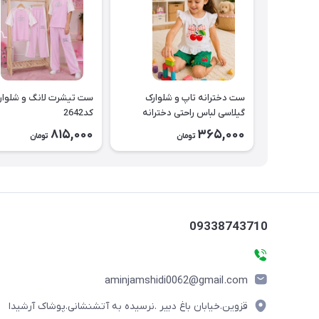
ست دخترانه تاپ و شلوارک
ست تیشرت لانگ و شلوار
گیلاسی لباس راحتی دخترانه
کد2642
کد2643
815,000
365,000
تومان
تومان
09338743710
aminjamshidi0062@gmail.com
قزوین.خیابان باغ دبیر .نرسیده به آتشنشانی.پوشاک آرشیدا