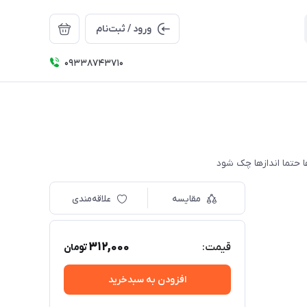
ورود / ثبت‌نام
09338743710
مقایسه
علاقه‌مندی
312,000
قیمت:
تومان
افزودن به سبدخرید