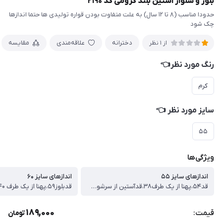
بلوز و شلوار آستین بلند کرومی کد ۲۱۹۰
حدودا مناسب (۸ تا ۱۲ سال) به علت متفاوت بودن قواره تولیدی ها حتما اندازها
چک شود
دخترانه
علاقه‌مندی
مقایسه
از 1 نظر
رنگ مورد نظر👈
کرم
سایز مورد نظر 👈
۵۵
ویژگی‌ها
اندازهای سایز ۵۵
اندازهای سایز ۶۰
قد۵۴،پهنا از یک طرف۳۸،قدآستین از سرشونه ۴۵،قدشلوار 77
189,000
قیمت:
تومان