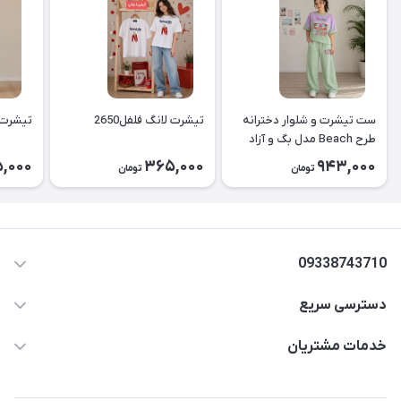
ست تیشرت و شلوار دخترانه
تیشرت لانگ فلفل2650
تیشرت لا
طرح Beach مدل بگ و آزاد
۲۶۵۱
,000
365,000
943,000
تومان
تومان
09338743710
دسترسی سریع
aminjamshidi0062@gmail.com
حساب کاربری
خدمات مشتریان
قزوین.خیابان باغ دبیر .نرسیده به آتشنشانی.پوشاک آرشیدا
مجله فروشگاه
قوانین و مقررات