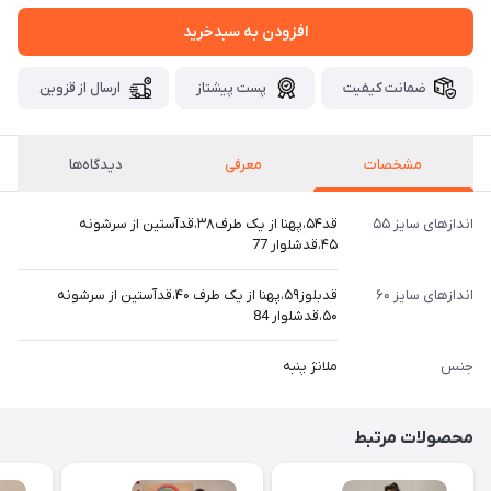
افزودن به سبدخرید
ضمانت کیفیت
پست پیشتاز
ارسال از قزوین
مشخصات
معرفی
دیدگاه‌ها
اندازهای سایز ۵۵
قد۵۴،پهنا از یک طرف۳۸،قدآستین از سرشونه
۴۵،قدشلوار 77
اندازهای سایز ۶۰
قدبلوز۵۹،پهنا از یک طرف ۴۰،قدآستین از سرشونه
۵۰،قدشلوار 84
جنس
ملانژ پنبه
محصولات مرتبط