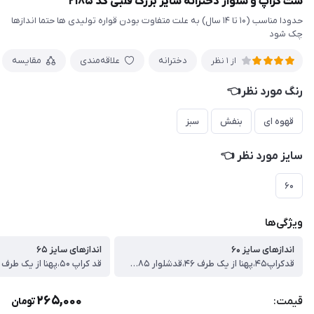
ست کراپ و شلوار دخترانه سایز بزرگ قلبی کد ۲۱۸۵
حدودا مناسب (۱۰ تا ۱۴ سال) به علت متفاوت بودن قواره تولیدی ها حتما اندازها
چک شود
دخترانه
علاقه‌مندی
مقایسه
از 1 نظر
رنگ مورد نظر👈
قهوه ای
بنفش
سبز
سایز مورد نظر 👈
۶۰
ویژگی‌ها
اندازهای سایز ۶۰
اندازهای سایز ۶۵
قدکراپ۴۵،پهنا از یک طرف ۴۶،قدشلوار ۸۵،عرض ران از یک طرف ۲۶
265,000
قیمت:
تومان