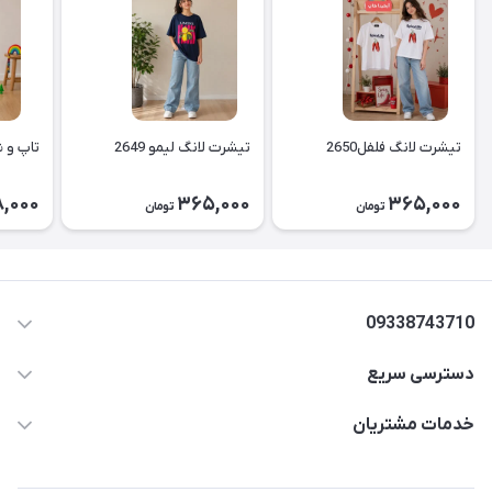
تیشرت لانگ فلفل2650
تیشرت لانگ لیمو 2649
تاپ و شل
,000
365,000
365,000
تومان
تومان
09338743710
دسترسی سریع
aminjamshidi0062@gmail.com
حساب کاربری
خدمات مشتریان
قزوین.خیابان باغ دبیر .نرسیده به آتشنشانی.پوشاک آرشیدا
مجله فروشگاه
قوانین و مقررات