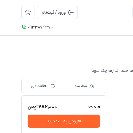
ورود / ثبت‌نام
09338743710
مقایسه
علاقه‌مندی
282,000
قیمت:
تومان
افزودن به سبدخرید