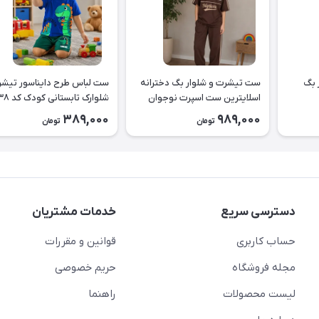
 بگ
ست تیشرت و شلوار بگ دخترانه
ست لباس طرح دا
اسلایترین ست اسپرت نوجوان
شلوارک تابستانی کودک کد ۲۶۳۸
طرح Slytherin کد ۲۶۳۹
389,000
989,000
تومان
تومان
دسترسی سریع
خدمات مشتریان
حساب کاربری
قوانین و مقررات
مجله فروشگاه
حریم خصوصی
لیست محصولات
راهنما