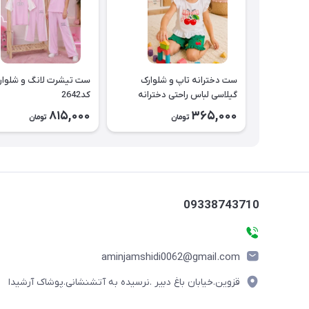
ست دخترانه تاپ و شلوارک
ست تیشرت لانگ و شلوار
گیلاسی لباس راحتی دخترانه
کد2642
کد2643
815,000
365,000
تومان
تومان
09338743710
aminjamshidi0062@gmail.com
قزوین.خیابان باغ دبیر .نرسیده به آتشنشانی.پوشاک آرشیدا