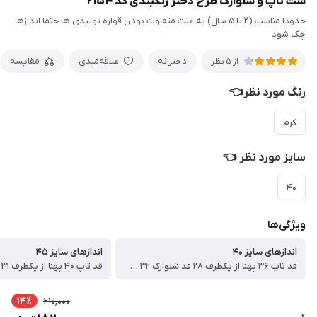
ست تاپ و شلوارک طرح دختر رنگبندی کد ۲۱۵۴
حدودا مناسب (۲ تا ۵ سال) به علت متفاوت بودن قواره تولیدی ها حتما اندازها
چک شود
دخترانه
علاقه‌مندی
مقایسه
از 5 نظر
رنگ مورد نظر👈
کرم
سایز مورد نظر 👈
۴۰
ویژگی‌ها
اندازهای سایز ۴۰
اندازهای سایز ۴۵
قد تاپ ۳۶ پهنا از یکطرف ۲۸ قد شلوارک ۳۲ سانت
14٪
210,000