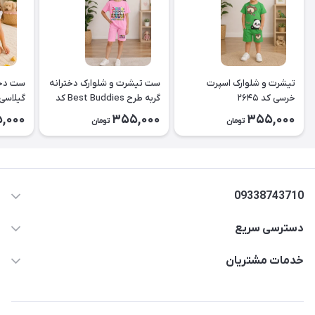
تیشرت و شلوارک اسپرت
ست تیشرت و شلوارک دخترانه
ست دخت
خرسی کد ۲۶۴۵
گربه طرح Best Buddies کد
۲۶۴۴
کد2643
,000
355,000
355,000
تومان
تومان
09338743710
دسترسی سریع
aminjamshidi0062@gmail.com
حساب کاربری
خدمات مشتریان
قزوین.خیابان باغ دبیر .نرسیده به آتشنشانی.پوشاک آرشیدا
مجله فروشگاه
قوانین و مقررات
لیست محصولات
حریم خصوصی