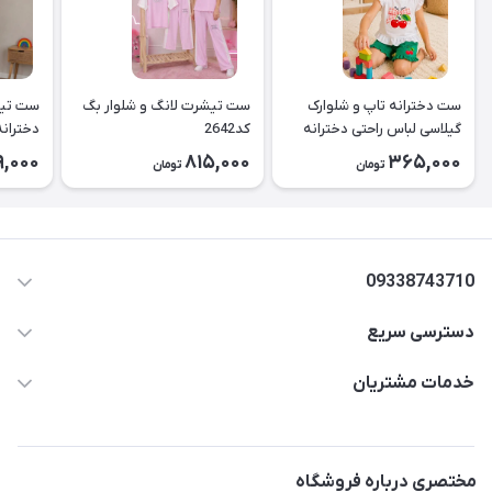
ست دخترانه تاپ و شلوارک
ست تیشرت لانگ و شلوار بگ
ست تیش
گیلاسی لباس راحتی دخترانه
کد2642
کد2643
9,000
815,000
365,000
تومان
تومان
۲۶۳۹
09338743710
دسترسی سریع
aminjamshidi0062@gmail.com
حساب کاربری
خدمات مشتریان
قزوین.خیابان باغ دبیر .نرسیده به آتشنشانی.پوشاک آرشیدا
مجله فروشگاه
قوانین و مقررات
لیست محصولات
حریم خصوصی
مختصری درباره فروشگاه
درباره ما