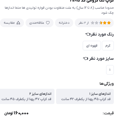
کراپ تک کرومی کد ۲۰۸۵
حدودا مناسب (۸ تا ۱۲ سال) به علت متفاوت بودن قواره تولیدی ها حتما اندازها
چک شود
دخترانه
علاقه‌مندی
مقایسه
از 2 نظر
رنگ مورد نظر👈
کرم
قهوه ای
سایز مورد نظر 👈
۱
ویژگی‌ها
اندازهای سایز ۱
اندازهای سایز ۲
قد کراپ ۴۵ پهنا از یکطرف ۴۲ سانت
قد کراپ ۴۷ پهنا از یکطرف ۴۵ سانت
160,000
قیمت:
تومان