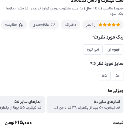
ست تیشرت و دامن کد2082
حدودا مناسب (6 تا ۹ سال) به علت متفاوت بودن قواره تولیدی ها حتما اندازها
چک شود
دخترانه
علاقه‌مندی
مقایسه
از 1 نظر
رنگ مورد نظر👈
قهوه ای
آبی تیره
سایز مورد نظر 👈
۵۵
۵۰
ویژگی‌ها
اندازهای سایز ۵۰
اندازهای سایز ۵۵
قد تیشرت ۵۰ پهنا از یکطرف ۳۸ قد دامن ۳۱ سانت
215,000
قیمت:
تومان