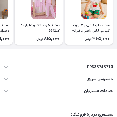
ست دخترانه تاپ و شلوارک
ست تیشرت لانگ و شلوار بگ
ست تیش
گیلاسی لباس راحتی دخترانه
کد2642
کد2643
9,000
815,000
365,000
تومان
تومان
۲۶۳۹
09338743710
دسترسی سریع
aminjamshidi0062@gmail.com
حساب کاربری
خدمات مشتریان
قزوین.خیابان باغ دبیر .نرسیده به آتشنشانی.پوشاک آرشیدا
مجله فروشگاه
قوانین و مقررات
لیست محصولات
حریم خصوصی
مختصری درباره فروشگاه
درباره ما