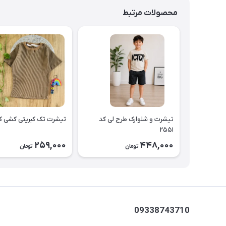
محصولات مرتبط
تیشرت و شلوارک طرح لی کد
تیشرت تک کبریتی کشی کد ۴۷
۲۵۵۱
259,000
448,000
تومان
تومان
09338743710