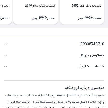
تیشرت لانگ فلفل2650
تیشرت لانگ لیمو 2649
تاپ و شل
,000
365,000
365,000
تومان
تومان
09338743710
دسترسی سریع
aminjamshidi0062@gmail.com
حساب کاربری
خدمات مشتریان
قزوین.خیابان باغ دبیر .نرسیده به آتشنشانی.پوشاک آرشیدا
مجله فروشگاه
قوانین و مقررات
لیست محصولات
حریم خصوصی
مختصری درباره فروشگاه
درباره ما
راهنما
مجموعه آرشیدا شاپ با ۲۰ سال سابقه در پوشاک با قیمت های مناسب و انتخاب
تماس با ما
پارچه خوب و ارسال سریع به کل کشور با پست سفارشی در خدمت شما عزیزان