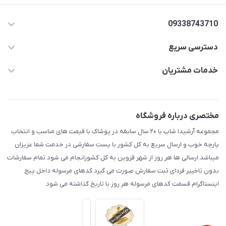
09338743710
دسترسی سریع
aminjamshidi0062@gmail.com
حساب کاربری
خدمات مشتریان
قزوین.خیابان باغ دبیر .نرسیده به آتشنشانی.پوشاک آرشیدا
مجله فروشگاه
قوانین و مقررات
لیست محصولات
حریم خصوصی
مختصری درباره فروشگاه
درباره ما
راهنما
مجموعه آرشیدا شاپ با ۲۰ سال سابقه در پوشاک با قیمت های مناسب و انتخاب
تماس با ما
پارچه خوب و ارسال سریع به کل کشور با پست سفارشی در خدمت شما عزیزان
میباشد.ارسالی ها هر روز از شهر قزوین به کل کشورانجام می شود.تمام سفارشات
بدون تاخییر فردای ثبت سفارش صورت می گیرد.کدهای مرسوله داخل پیج
اینستاگرام قسمت کدهای مرسوله هر روز با تاریخ گذاشته می شود.