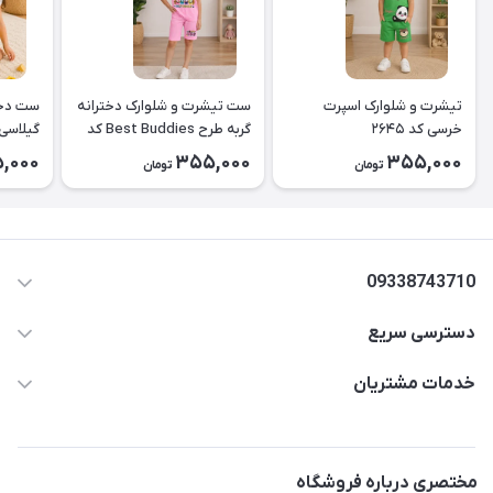
تیشرت و شلوارک اسپرت
ست تیشرت و شلوارک دخترانه
ست دخت
خرسی کد ۲۶۴۵
گربه طرح Best Buddies کد
۲۶۴۴
کد2643
,000
355,000
355,000
تومان
تومان
09338743710
دسترسی سریع
aminjamshidi0062@gmail.com
حساب کاربری
خدمات مشتریان
قزوین.خیابان باغ دبیر .نرسیده به آتشنشانی.پوشاک آرشیدا
مجله فروشگاه
قوانین و مقررات
لیست محصولات
حریم خصوصی
مختصری درباره فروشگاه
درباره ما