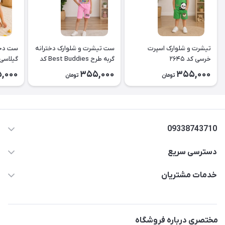
تیشرت و شلوارک اسپرت
ست تیشرت و شلوارک دخترانه
ست دخت
خرسی کد ۲۶۴۵
گربه طرح Best Buddies کد
۲۶۴۴
کد2643
,000
355,000
355,000
تومان
تومان
09338743710
دسترسی سریع
aminjamshidi0062@gmail.com
حساب کاربری
خدمات مشتریان
قزوین.خیابان باغ دبیر .نرسیده به آتشنشانی.پوشاک آرشیدا
مجله فروشگاه
قوانین و مقررات
لیست محصولات
حریم خصوصی
مختصری درباره فروشگاه
درباره ما