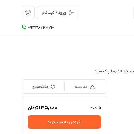
ورود / ثبت‌نام
09338743710
مقایسه
علاقه‌مندی
135,000
قیمت:
تومان
افزودن به سبدخرید