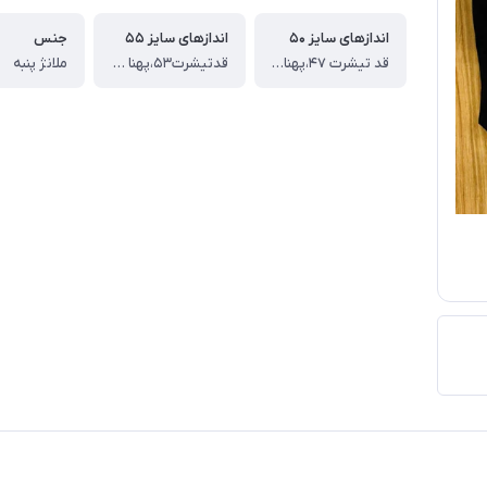
اندازهای سایز ۵۰
اندازهای سایز ۵۵
جنس
قد تیشرت ۴۷،پهنا از یک طرف۳۸،قدشلوارک۴۱
قدتیشرت۵۳،پهنا از یک طرف۴۲، ، قدشلوارک ۴۶
ملانژ پنبه