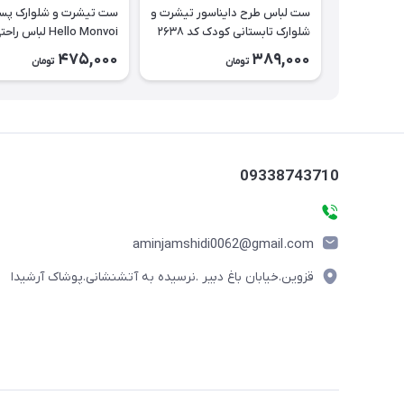
ست لباس طرح دایناسور تیشرت و
ست تیشرت و شلوارک پسر
شلوارک تابستانی کودک کد ۲۶۳۸
Hello Monvoi لباس را
بچه‌گانه نخی کد ۲۶۲۹
475,000
389,000
تومان
تومان
09338743710
aminjamshidi0062@gmail.com
قزوین.خیابان باغ دبیر .نرسیده به آتشنشانی.پوشاک آرشیدا