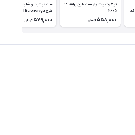
تیشرت و شلوار ست طرح زرافه کد
ست تیشرت و شلوارک بچه گانه
کد
۲۶۰۵
طرح Balenciaga | لباس راحتی
تابستانی کودک کد ۲۶۰۰
579,000
558,000
تومان
تومان