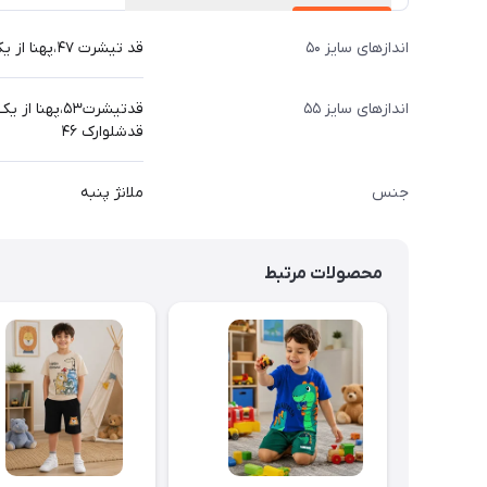
اندازهای سایز ۵۰
قد تیشرت ۴۷،پهنا از یک طرف۳۸،قدشلوارک۴۱
اندازهای سایز ۵۵
قدتیشرت۵۳،پهنا از یک طرف۴۲،
قدشلوارک ۴۶
جنس
ملانژ پنبه
محصولات مرتبط