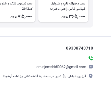
ست دخترانه تاپ و شلوارک
ست تیشرت لانگ و شلوار
گیلاسی لباس راحتی دخترانه
کد2642
کد2643
815,000
365,000
تومان
تومان
09338743710
aminjamshidi0062@gmail.com
قزوین.خیابان باغ دبیر .نرسیده به آتشنشانی.پوشاک آرشیدا