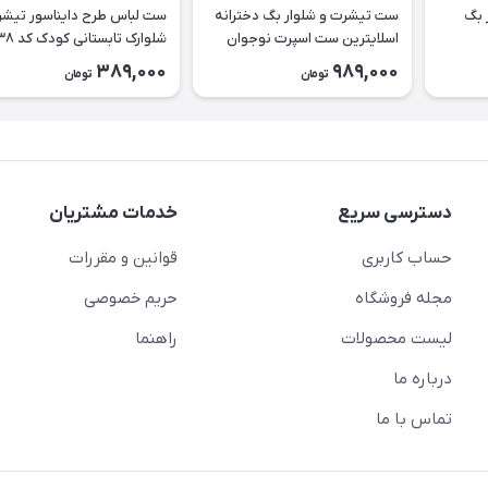
 بگ
ست تیشرت و شلوار بگ دخترانه
ست لباس طرح دا
اسلایترین ست اسپرت نوجوان
شلوارک تابستانی کودک کد ۲۶۳۸
طرح Slytherin کد ۲۶۳۹
389,000
989,000
تومان
تومان
دسترسی سریع
خدمات مشتریان
حساب کاربری
قوانین و مقررات
مجله فروشگاه
حریم خصوصی
لیست محصولات
راهنما
درباره ما
تماس با ما