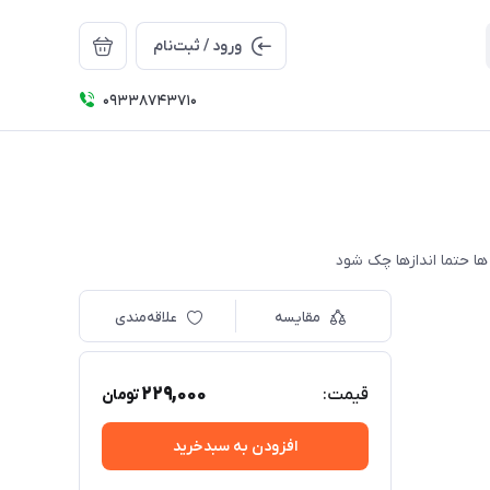
ورود / ثبت‌نام
09338743710
مقایسه
علاقه‌مندی
229,000
قیمت:
تومان
افزودن به سبدخرید