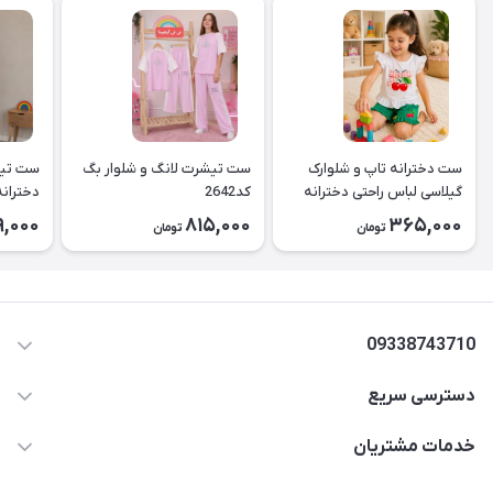
ست دخترانه تاپ و شلوارک
ست تیشرت لانگ و شلوار بگ
ست تیش
گیلاسی لباس راحتی دخترانه
کد2642
کد2643
9,000
815,000
365,000
تومان
تومان
۲۶۳۹
09338743710
دسترسی سریع
aminjamshidi0062@gmail.com
حساب کاربری
خدمات مشتریان
قزوین.خیابان باغ دبیر .نرسیده به آتشنشانی.پوشاک آرشیدا
مجله فروشگاه
قوانین و مقررات