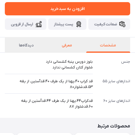
افزودن به سبدخرید
ضمانت کیفیت
پست پیشتاز
ارسال از قزوین
مشخصات
معرفی
دیدگاه‌ها
جنس
بلوز دورس پنبه کشسانی دارد
شلوار کتان کشسانی ندارد
اندازهای سایز ۵۵
قد کراپ ۴۰،پهنا از یک طرف ۴۰،قدآستین از یقه
۵۳،قدشلوار۸۰
اندازهای سایز ۶۰
قدکراپ۴۴،پهنا از یک طرف ۴۴،قدآستین از یقه
۶۰،قدشلوار ۸۷
محصولات مرتبط