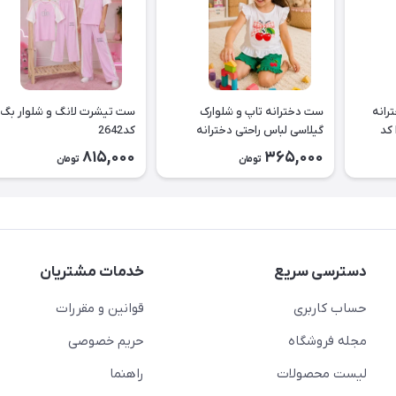
رانه
ست دخترانه تاپ و شلوارک
ست تیشرت لانگ و شلوار بگ
گربه طرح Best Buddies کد
گیلاسی لباس راحتی دخترانه
کد2642
کد2643
815,000
365,000
تومان
تومان
دسترسی سریع
خدمات مشتریان
حساب کاربری
قوانین و مقررات
مجله فروشگاه
حریم خصوصی
لیست محصولات
راهنما