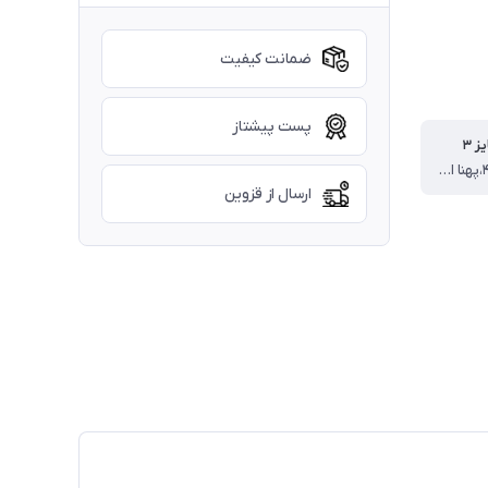
ضمانت کیفیت
پست پیشتاز
 ۳
قدشومیز ۴۸،پهنا از یک طرف۳۸،قدآستین از سرشونه ۴۵،قدشلوار ۷۷
ارسال از قزوین