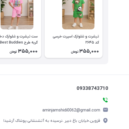
تیشرت و شلوارک اسپرت خرسی
ست تیشرت و شلوارک دخت
کد ۲۶۴۵
۲۶۴۴
355,000
355,000
تومان
تومان
09338743710
aminjamshidi0062@gmail.com
قزوین.خیابان باغ دبیر .نرسیده به آتشنشانی.پوشاک آرشیدا