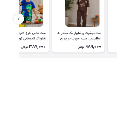
ست تیشرت و شلوار بگ دخترانه
ست لباس طرح دایناسور تیشرت 
اسلایترین ست اسپرت نوجوان
شلوارک تابستانی کودک کد ۲۶۳۸
طرح Slytherin کد ۲۶۳۹
389,000
989,000
تومان
تومان