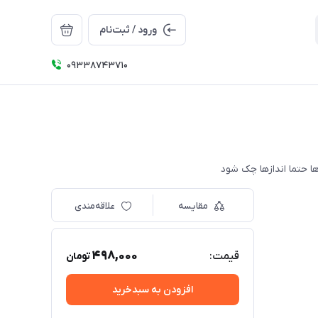
ورود / ثبت‌نام
09338743710
مقایسه
علاقه‌مندی
498,000
قیمت:
تومان
افزودن به سبدخرید