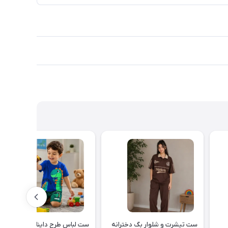
ست تیشرت و شلوار بگ دخترانه
ست لباس طرح دایناسور تیشرت 