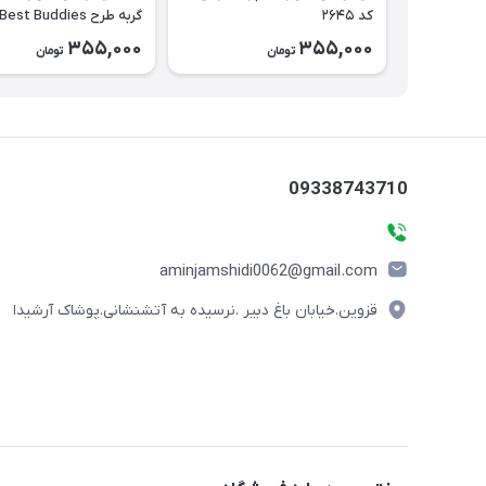
کد ۲۶۴۵
۲۶۴۴
355,000
355,000
تومان
تومان
09338743710
aminjamshidi0062@gmail.com
قزوین.خیابان باغ دبیر .نرسیده به آتشنشانی.پوشاک آرشیدا