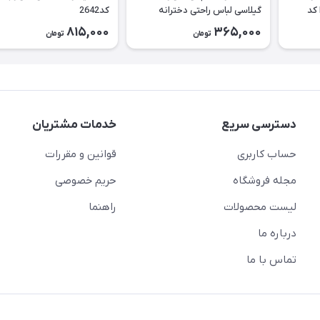
گربه طرح Best Buddies کد
گیلاسی لباس راحتی دخترانه
کد2642
کد2643
815,000
365,000
تومان
تومان
دسترسی سریع
خدمات مشتریان
حساب کاربری
قوانین و مقررات
مجله فروشگاه
حریم خصوصی
لیست محصولات
راهنما
درباره ما
تماس با ما