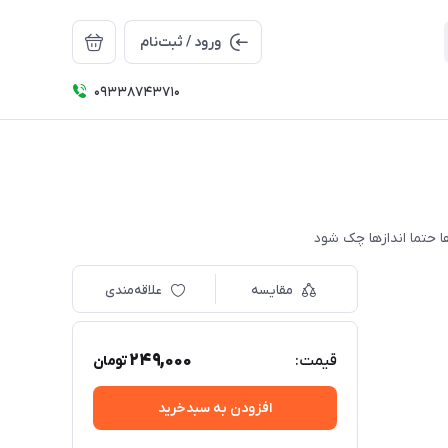
ورود / ثبت‌نام
09338743710
مقایسه
علاقه‌مندی
249,000
قیمت:
تومان
افزودن به سبدخرید