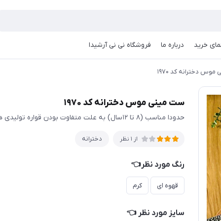
مای خرید
درباره ما
فروشگاه نی نی آرشیدا
موس دخترانه کد ۱۹۷۰
ست مینی موس دخترانه کد ۱۹۷۰
حدودا مناسب (۸ تا ۱۲سال) به علت متفاوت بودن قواره تولیدی ها حتما اندازها چک شود
دخترانه
از 1 نظر
رنگ مورد نظر👈
قهوه ای
کرم
سایز مورد نظر 👈