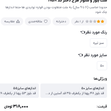
ست بلوز و شلوار طرح دختر کد ۱۹۵۸
حدودا مناسب (۶ تا ۹ سال) به علت متفاوت بودن قواره تولیدی ها حتما اندازها
چک شود
دخترانه
علاقه‌مندی
مقایسه
از 1 نظر
رنگ مورد نظر👈
سبز تیره
سایز مورد نظر 👈
۵۰
ویژگی‌ها
اندازهای سایز ۵۰
اندازهای سایز۵۵
قد بلوز ۴۸ پهنا از یکطرف ۳۵ قد آستین از دوخت سرشانه ۴۱ قد شلوار ۶۹ سانت
318,000
قیمت:
تومان