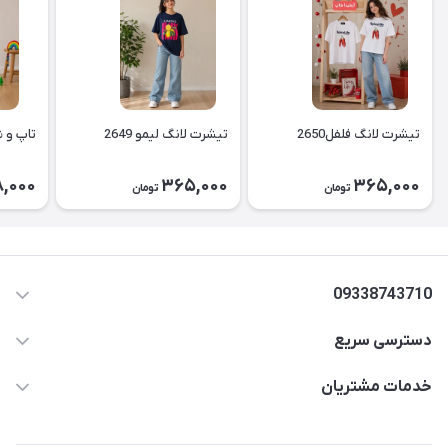
تیشرت لانگ فلفل2650
تیشرت لانگ لیمو 2649
تاپ و شل
,000
365,000
365,000
تومان
تومان
09338743710
دسترسی سریع
aminjamshidi0062@gmail.com
حساب کاربری
خدمات مشتریان
قزوین.خیابان باغ دبیر .نرسیده به آتشنشانی.پوشاک آرشیدا
مجله فروشگاه
قوانین و مقررات