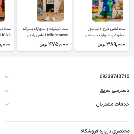
ست لباس طرح دایناسور
ست تیشرت و شلوارک پسرانه
ست تیش
تیشرت و شلوارک تابستانی
Hello Monvoi لباس راحتی
CHONS کد ۲۶
کودک کد ۲۶۳۸
بچه‌گانه نخی کد ۲۶۲۹
8,000
475,000
389,000
تومان
تومان
09338743710
دسترسی سریع
aminjamshidi0062@gmail.com
حساب کاربری
خدمات مشتریان
قزوین.خیابان باغ دبیر .نرسیده به آتشنشانی.پوشاک آرشیدا
مجله فروشگاه
قوانین و مقررات
لیست محصولات
حریم خصوصی
مختصری درباره فروشگاه
درباره ما