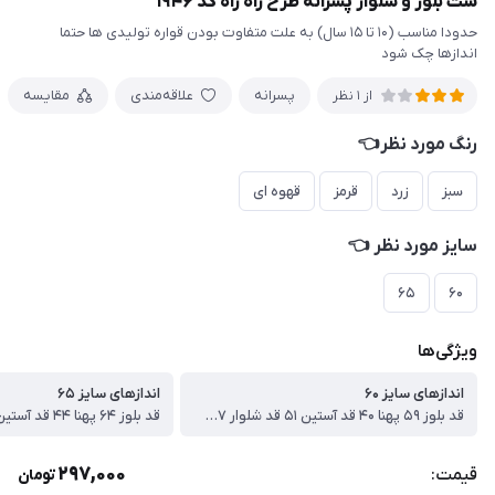
ست بلوز و شلوار پسرانه طرح راه راه کد ۱۹۴۶
حدودا مناسب (۱۰ تا ۱۵ سال) به علت متفاوت بودن قواره تولیدی ها حتما
اندازها چک شود
پسرانه
علاقه‌مندی
مقایسه
از 1 نظر
رنگ مورد نظر👈
سبز
زرد
قرمز
قهوه ای
سایز مورد نظر 👈
۶۵
۶۰
ویژگی‌ها
اندازهای سایز ۶۰
اندازهای سایز ۶۵
قد بلوز ۵۹ پهنا ۴۰ قد آستین ۵۱ قد شلوار ۸۷ سانت
297,000
قیمت:
تومان