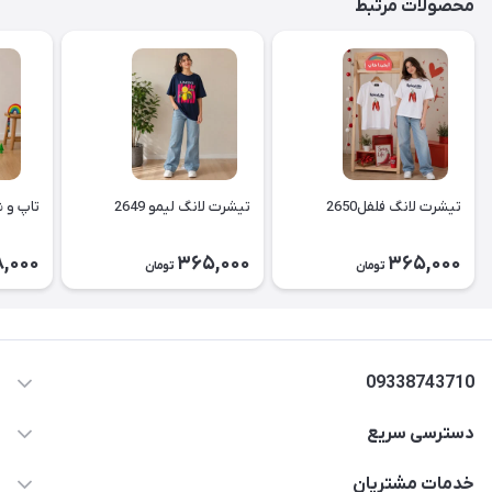
محصولات مرتبط
تیشرت لانگ فلفل2650
تیشرت لانگ لیمو 2649
تاپ و شل
,000
365,000
365,000
تومان
تومان
09338743710
دسترسی سریع
aminjamshidi0062@gmail.com
حساب کاربری
خدمات مشتریان