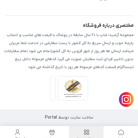
قزوین.خیابان باغ دبیر .نرسیده به آتشنشانی.پوشاک آرشیدا
مجله فروشگاه
قوانین و مقررات
لیست محصولات
حریم خصوصی
مختصری درباره فروشگاه
درباره ما
راهنما
مجموعه آرشیدا شاپ با ۲۰ سال سابقه در پوشاک با قیمت های مناسب و انتخاب
تماس با ما
پارچه خوب و ارسال سریع به کل کشور با پست سفارشی در خدمت شما عزیزان
میباشد.ارسالی ها هر روز از شهر قزوین به کل کشورانجام می شود.تمام سفارشات
بدون تاخییر فردای ثبت سفارش صورت می گیرد.کدهای مرسوله داخل پیج
اینستاگرام قسمت کدهای مرسوله هر روز با تاریخ گذاشته می شود.
ساخت سایت توسط
Portal