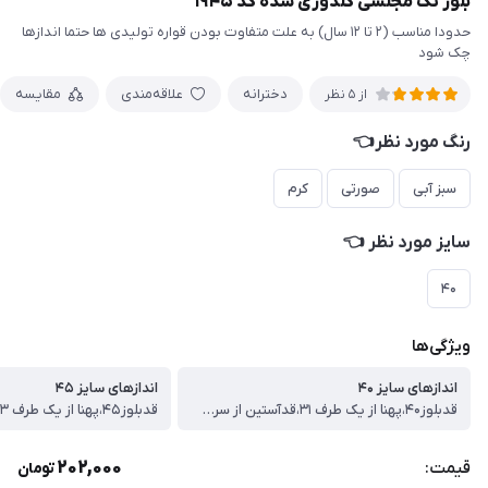
بلوز تک مجلسی گلدوزی شده کد ۱۹۴۵
حدودا مناسب (۲ تا ۱۲ سال) به علت متفاوت بودن قواره تولیدی ها حتما اندازها
چک شود
دخترانه
علاقه‌مندی
مقایسه
از 5 نظر
رنگ مورد نظر👈
سبز آبی
صورتی
کرم
سایز مورد نظر 👈
۴۰
ویژگی‌ها
اندازهای سایز ۴۰
اندازهای سایز ۴۵
قدبلوز۴۰،پهنا از یک طرف ۳۱،قدآستین از سرشونه ۳۶
202,000
قیمت:
تومان