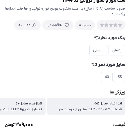
ست بلوز و شلوار کرومی کد 1944
حدودا مناسب (۸ تا ۱۲ سال) به علت متفاوت بودن قواره تولیدی ها حتما اندازها
چک شود
دخترانه
علاقه‌مندی
مقایسه
رنگ مورد نظر👈
بنفش
صورتی
سایز مورد نظر 👈
60
55
ویژگی‌ها
اندازهای سایز ۵۵
اندازهای سایز ۶۰
قد بلوز ۵۵ پهنا ۴۰ قد آستین از دوخت سرشانه ۴۶ قد شلوار۸۱ سانت
309,000
قیمت:
تومان