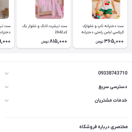
ست دخترانه تاپ و شلوارک
ست تیشرت لانگ و شلوار بگ
ست تیش
گیلاسی لباس راحتی دخترانه
کد2642
کد2643
9,000
815,000
365,000
تومان
تومان
۲۶۳۹
09338743710
دسترسی سریع
aminjamshidi0062@gmail.com
حساب کاربری
خدمات مشتریان
قزوین.خیابان باغ دبیر .نرسیده به آتشنشانی.پوشاک آرشیدا
مجله فروشگاه
قوانین و مقررات
لیست محصولات
حریم خصوصی
مختصری درباره فروشگاه
درباره ما