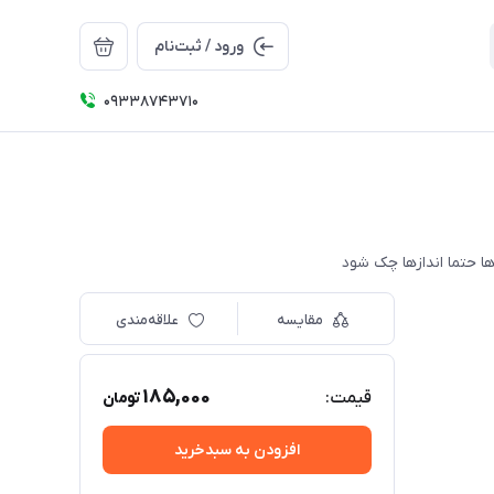
ورود / ثبت‌نام
09338743710
مقایسه
علاقه‌مندی
185,000
قیمت:
تومان
افزودن به سبدخرید