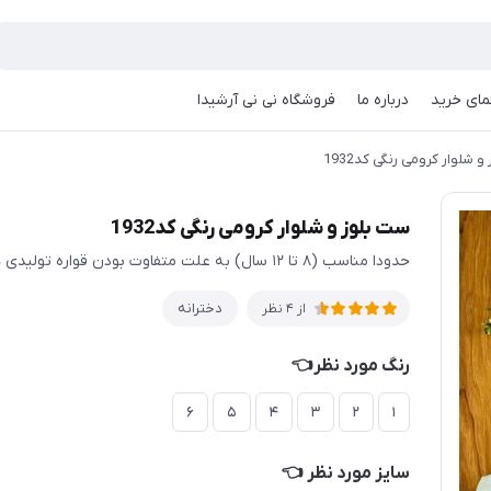
مای خرید
درباره ما
فروشگاه نی نی آرشیدا
 شلوار کرومی رنگی کد1932
ست بلوز و شلوار کرومی رنگی کد1932
حدودا مناسب (۸ تا ۱۲ سال) به علت متفاوت بودن قواره تولیدی ها حتما اندازها چک شود
دخترانه
از 4 نظر
رنگ مورد نظر👈
۶
۵
۴
۳
۲
۱
سایز مورد نظر 👈