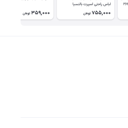
لباس راحتی اسپرت بالنسیا
دخترانه۲۶۳۷
359,000
755,000
تومان
تومان