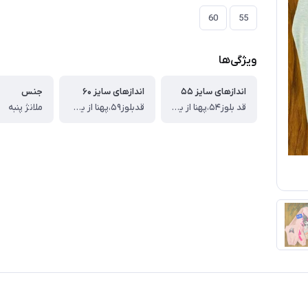
60
55
ویژگی‌ها
اندازهای سایز ۵۵
اندازهای سایز ۶۰
جنس
قد بلوز۵۴،پهنا از یک طرف۳۸،قدآستین از سرشونه ۴۵،قدشلوار۷۹
قدبلوز۵۹،پهنا از یک طرف ۴۰،قدآستین از سرشونه ۵۰،قدشلوار ۸۶
ملانژ پنبه