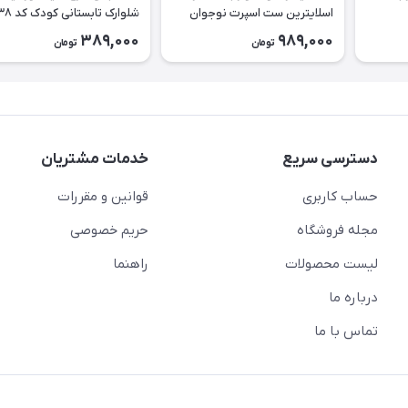
اسلایترین ست اسپرت نوجوان
شلوارک تابستانی کودک کد ۲۶۳۸
طرح Slytherin کد ۲۶۳۹
389,000
989,000
تومان
تومان
دسترسی سریع
خدمات مشتریان
حساب کاربری
قوانین و مقررات
مجله فروشگاه
حریم خصوصی
لیست محصولات
راهنما
درباره ما
تماس با ما