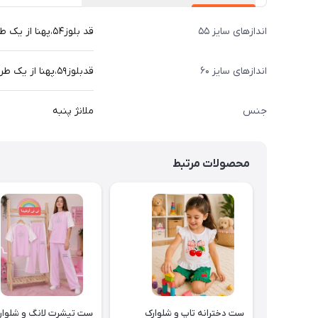
اندازهای سایز ۵۵
قد بلوز۵۴،پهنا از یک طرف۳۸،قدآستین از سرشونه ۴۵،قدشلوار۷۹
اندازهای سایز ۶۰
قدبلوز۵۹،پهنا از یک طرف ۴۰،قدآستین از سرشونه ۵۰،قدشلوار ۸۶
جنس
ملانژ پنبه
محصولات مرتبط
ست دخترانه تاپ و شلوارک
ست تیشرت لانگ و شلوار