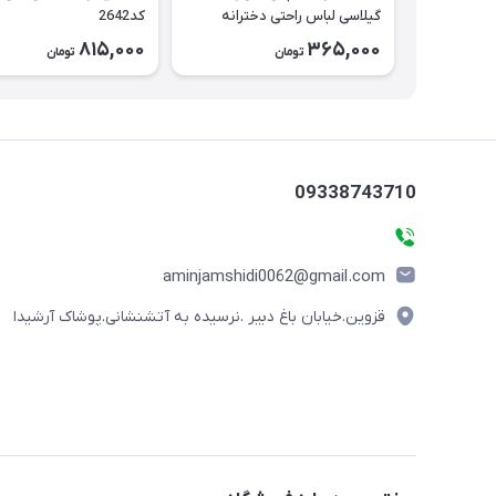
گیلاسی لباس راحتی دخترانه
کد2642
کد2643
815,000
365,000
تومان
تومان
09338743710
aminjamshidi0062@gmail.com
قزوین.خیابان باغ دبیر .نرسیده به آتشنشانی.پوشاک آرشیدا