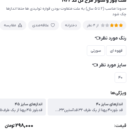
ست بلوز و شلوار طرح گل کد ۱۹۲۲
حدودا مناسب (۲ تا ۵ سال) به علت متفاوت بودن قواره تولیدی ها حتما اندازها
چک شود
دخترانه
علاقه‌مندی
مقایسه
از 4 نظر
رنگ مورد نظر👈
قهوه ای
صورتی
سایز مورد نظر 👈
۴۰
ویژگی‌ها
اندازهای سایز ۴۰
اندازهای سایز ۴۵
قد بلوز۴۰،پهنا از یک طرف ۳۲،قدآستین۳۳،قدشلوار۵۸
298,000
قیمت:
تومان