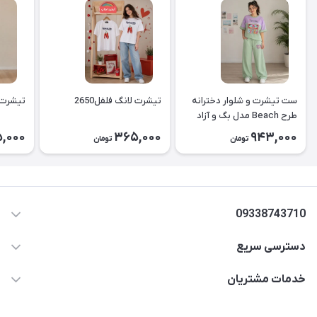
ست تیشرت و شلوار دخترانه
تیشرت لانگ فلفل2650
تیشرت لا
طرح Beach مدل بگ و آزاد
۲۶۵۱
,000
365,000
943,000
تومان
تومان
09338743710
دسترسی سریع
aminjamshidi0062@gmail.com
حساب کاربری
خدمات مشتریان
قزوین.خیابان باغ دبیر .نرسیده به آتشنشانی.پوشاک آرشیدا
مجله فروشگاه
قوانین و مقررات