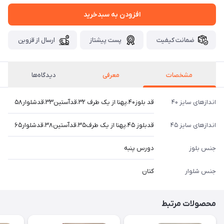
افزودن به سبدخرید
ضمانت کیفیت
پست پیشتاز
ارسال از قزوین
مشخصات
معرفی
دیدگاه‌ها
اندازهای سایز ۴۰
قد بلوز۴۰،پهنا از یک طرف ۳۲،قدآستین۳۳،قدشلوار۵۸
اندازهای سایز ۴۵
قدبلوز ۴۵،پهنا از یک طرف۳۵،قدآستین۳۸،قدشلوار۶۵
جنس بلوز
دورس پنبه
جنس شلوار
کتان
محصولات مرتبط