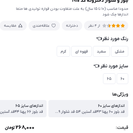
بلوز و شلوار دخترونه کد ۱۹۱۰
حدودا مناسب (۱۰ تا ۱۵ سال) به علت متفاوت بودن قواره تولیدی ها حتما
اندازها چک شود
دخترانه
علاقه‌مندی
مقایسه
از 4 نظر
رنگ مورد نظر👈
مشکی
سفید
قهوه ای
کرم
سایز مورد نظر 👈
۶۵
۶۰
ویژگی‌ها
اندازهای سایز ۶۰
اندازهای سایز ۶۵
قد بلوز ۶۰ پهنا ۴۳قد آستین ۵۴ قد شلوار ۸۹ سانت
268,000
قیمت:
تومان