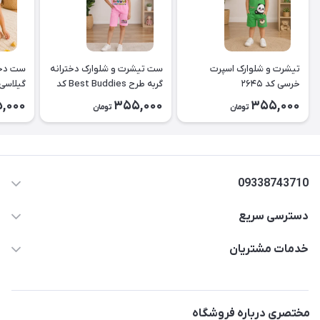
تیشرت و شلوارک اسپرت
ست تیشرت و شلوارک دخترانه
ست دخت
خرسی کد ۲۶۴۵
گربه طرح Best Buddies کد
۲۶۴۴
کد2643
,000
355,000
355,000
تومان
تومان
09338743710
دسترسی سریع
aminjamshidi0062@gmail.com
حساب کاربری
خدمات مشتریان
قزوین.خیابان باغ دبیر .نرسیده به آتشنشانی.پوشاک آرشیدا
مجله فروشگاه
قوانین و مقررات
لیست محصولات
حریم خصوصی
مختصری درباره فروشگاه
درباره ما