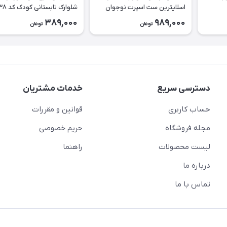
اسلایترین ست اسپرت نوجوان
شلوارک تابستانی کودک کد ۲۶۳۸
طرح Slytherin کد ۲۶۳۹
389,000
989,000
تومان
تومان
دسترسی سریع
خدمات مشتریان
حساب کاربری
قوانین و مقررات
مجله فروشگاه
حریم خصوصی
لیست محصولات
راهنما
درباره ما
تماس با ما