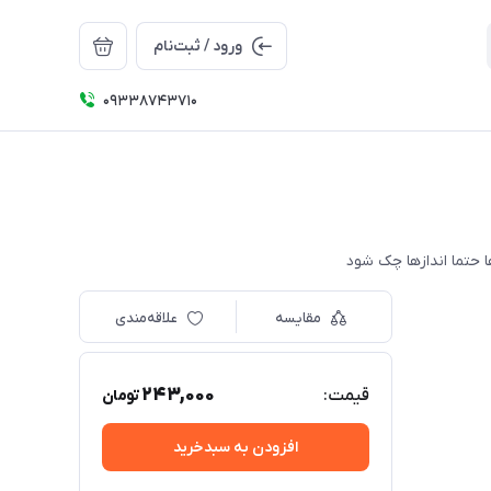
ورود / ثبت‌نام
09338743710
مقایسه
علاقه‌مندی
243,000
قیمت:
تومان
افزودن به سبدخرید