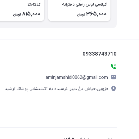
گیلاسی لباس راحتی دخترانه
کد2642
کد2643
815,000
365,000
تومان
تومان
09338743710
aminjamshidi0062@gmail.com
قزوین.خیابان باغ دبیر .نرسیده به آتشنشانی.پوشاک آرشیدا