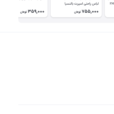
لباس راحتی اسپرت بالنسیا
دخترانه۲۶۳۷
359,000
755,000
تومان
تومان