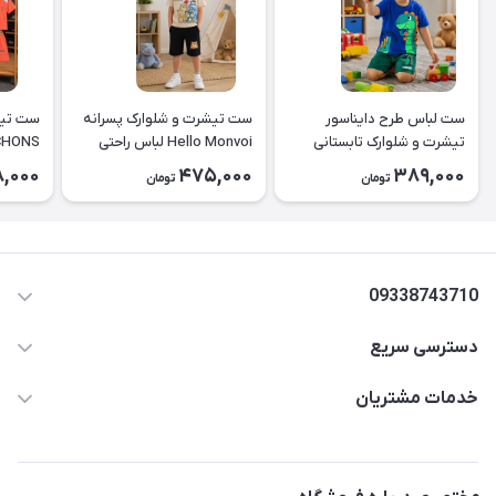
ست لباس طرح دایناسور
ست تیشرت و شلوارک پسرانه
ست تیش
تیشرت و شلوارک تابستانی
Hello Monvoi لباس راحتی
CHONS کد ۲۶
کودک کد ۲۶۳۸
بچه‌گانه نخی کد ۲۶۲۹
8,000
475,000
389,000
تومان
تومان
09338743710
دسترسی سریع
aminjamshidi0062@gmail.com
حساب کاربری
خدمات مشتریان
قزوین.خیابان باغ دبیر .نرسیده به آتشنشانی.پوشاک آرشیدا
مجله فروشگاه
قوانین و مقررات
لیست محصولات
حریم خصوصی