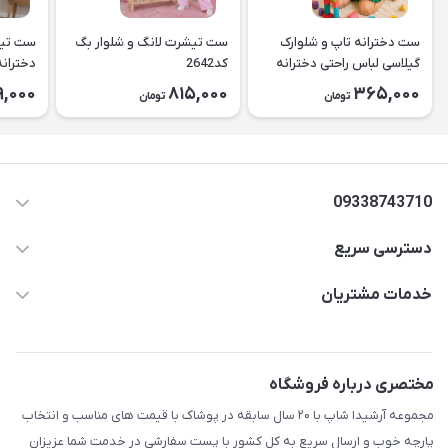
ست دخترانه تاپ و شلوارک
ست تیشرت لانگ و شلوار بگ
ست تیش
گیلاسی لباس راحتی دخترانه
کد2642
کد2643
9,000
815,000
365,000
تومان
تومان
۲۶۳۹
09338743710
دسترسی سریع
aminjamshidi0062@gmail.com
حساب کاربری
خدمات مشتریان
قزوین.خیابان باغ دبیر .نرسیده به آتشنشانی.پوشاک آرشیدا
مجله فروشگاه
قوانین و مقررات
لیست محصولات
حریم خصوصی
مختصری درباره فروشگاه
درباره ما
راهنما
مجموعه آرشیدا شاپ با ۲۰ سال سابقه در پوشاک با قیمت های مناسب و انتخاب
تماس با ما
پارچه خوب و ارسال سریع به کل کشور با پست سفارشی در خدمت شما عزیزان