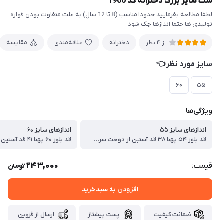
ست سایز بزرگ دخترانه کد 1900
لطفا مطالعه بفرمایید حدودا مناسب (8 تا 12 سال) به علت متفاوت بودن قواره
تولیدی ها حتما اندازها چک شود
دخترانه
علاقه‌مندی
مقایسه
از 4 نظر
سایز مورد نظر👈
۶۰
۵۵
ویژگی‌ها
اندازهای سایز ۵۵
اندازهای سایز ۶۰
قد بلوز ۵۴ پهنا ۳۸ قد آستین از دوخت سرشانه ۴۵ قد شلوار ۸۳ سانت
243,000
قیمت:
تومان
افزودن به سبدخرید
ضمانت کیفیت
پست پیشتاز
ارسال از قزوین