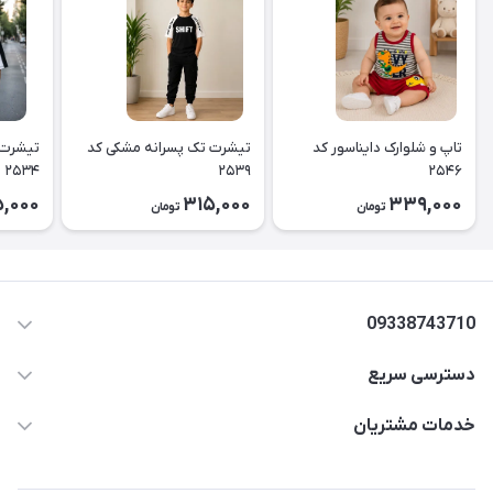
تاپ و شلوارک دایناسور کد
تیشرت تک پسرانه مشکی کد
تیشرت 
۲۵۳۴
۲۵۳۹
۲۵۴۶
,000
315,000
339,000
تومان
تومان
09338743710
دسترسی سریع
aminjamshidi0062@gmail.com
حساب کاربری
خدمات مشتریان
قزوین.خیابان باغ دبیر .نرسیده به آتشنشانی.پوشاک آرشیدا
مجله فروشگاه
قوانین و مقررات